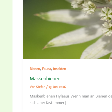
,
,
Bienen
Fauna
Insekten
Maskenbienen
Von
Stefan
/
23. Juni 2026
Maskenbienen Hylaeus Wenn man an Bienen denkt
sich aber fast immer […]